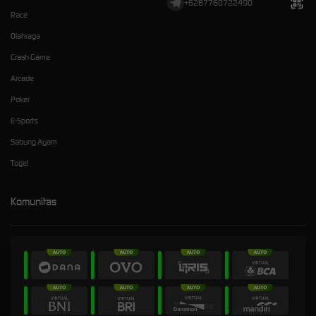
+6287760722490
Race
Olahraga
Crash Game
Arcade
Poker
E-Sports
Sabung Ayam
Togel
Komunitas