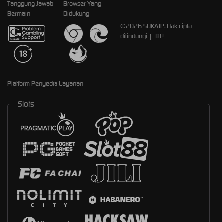
Tanggung Jawab
Browser Yang
Bermain
Didukung
©2026 SUKAJP. Hak cipta
dilindungi | 18+
Platform Penyedia Layanan
Slots