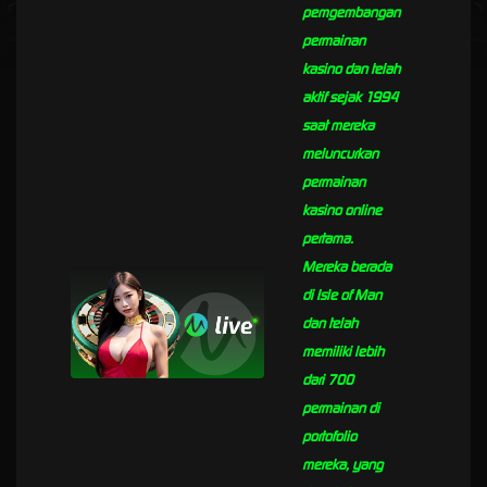
pemgembangan
permainan
kasino dan telah
aktif sejak 1994
saat mereka
meluncurkan
permainan
kasino online
pertama.
Mereka berada
di Isle of Man
dan telah
memiliki lebih
dari 700
permainan di
portofolio
mereka, yang