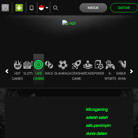
MASUK
DAFTAR
HOT
SLOTS
LIVE
RACE
OLAHRAGA
CRASH
ARCADE
POKER
E-
SABUNG
TOGE
GAMES
CASINO
GAME
SPORTS
AYAM
Microgaming
adalah salah
satu pemimpin
dunia dalam