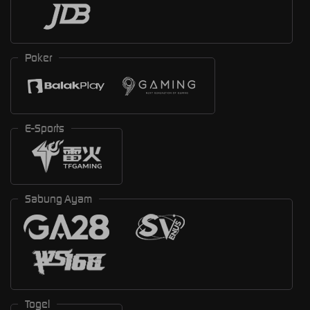
Poker
E-Sports
Sabung Ayam
Togel