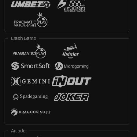
Crash Game
Arcade