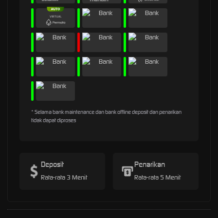
* Selama bank maintenance dan bank offline deposit dan penarikan
tidak dapat diproses
Deposit
Penarikan
Rata-rata 3 Menit
Rata-rata 5 Menit