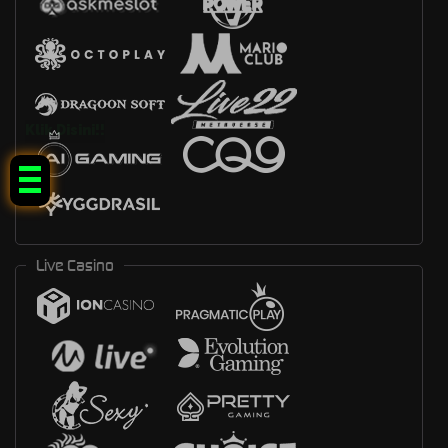
Klik Disini!!
Live Casino