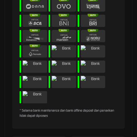
* Selama bank maintenance dan bank offline deposit dan penarikan
tidak dapat diproses