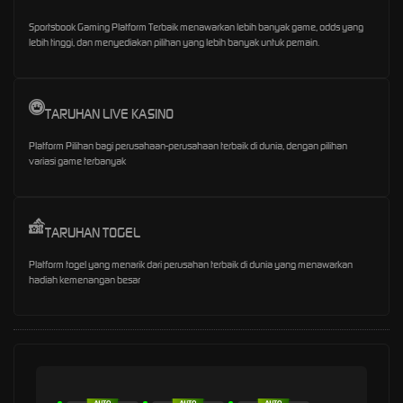
Sportsbook Gaming Platform Terbaik menawarkan lebih banyak game, odds yang
lebih tinggi, dan menyediakan pilihan yang lebih banyak untuk pemain.
TARUHAN LIVE KASINO
Platform Pilihan bagi perusahaan-perusahaan terbaik di dunia, dengan pilihan
variasi game terbanyak
TARUHAN TOGEL
Platform togel yang menarik dari perusahan terbaik di dunia yang menawarkan
hadiah kemenangan besar