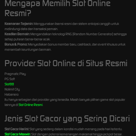
Mengapa Memilih Slot Online
Resmi?
Keamanan Terjamin:
Menggunakan lisensi resmi dan sistem enkripsi canggih untuk
melindungi data dan transaksi pemain.
Keadilan Bermain:
Mengandalkan teknologi RNG (Random Number Generator) sehingga
setiap putaran benar-benar acak.
Bonus & Promo:
Menyediakan bonus member baru, cashback, dan event khusus untuk
menambah keuntungan bermain.
Provider Slot Online di Situs Resmi
Pragmatic Play
PG Soft
Slot88
Nolimit City
Habanero
Itu hanya sebagian dari provider yang tersedia. Masih banyak pilihan game slot populer
lainnya di
Slot Online Resmi
.
Jenis Slot Gacor yang Sering Dicari
Slot Gacor Hari Ini:
Slot yang sedang dalam kondisi mudah menang pada hari tertentu.
Slot Gacor Maxwin
:
Slot dengan potensi kemenangan maksimal hingga jackpot besar.