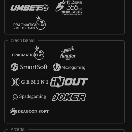
Crash Game
Arcade