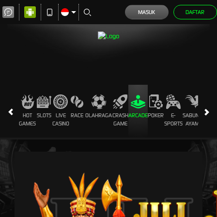
MASUK
DAFTAR
HOT
SLOTS
LIVE
RACE
OLAHRAGA
CRASH
ARCADE
POKER
E-
SABUNG
TOGE
GAMES
CASINO
GAME
SPORTS
AYAM