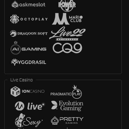
Live Casino