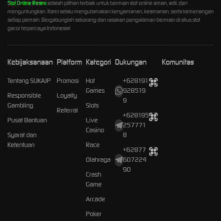
Slot Online Resmi
adalah pilihan terbaik untuk bermain slot online aman, adil, dan
menguntungkan. Kami selalu mengutamakan kenyamanan, keamanan, serta kemenangan
setiap pemain. Bergabunglah sekarang dan rasakan pengalaman bermain di situs slot
gacor terpercaya Indonesia!
Kebijaksanaan
Platform
Kategori
Dukungan
Komunitas
Tentang SUKAJP
Promosi
Hot
+628191
Games
928519
Responsible
Loyalty
9
Gambling
Slots
Referral
+628195
Pusat Bantuan
Live
257771
Casino
Syarat dan
8
Ketentuan
Race
+62877
Olahraga
607224
90
Crash
Game
Arcade
Poker