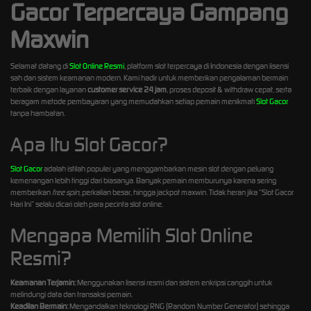
Gacor Terpercaya Gampang
Maxwin
Selamat datang di
Slot Online Resmi
, platform slot terpercaya di Indonesia dengan lisensi
sah dan sistem keamanan modern. Kami hadir untuk memberikan pengalaman bermain
terbaik dengan layanan
customer service 24 jam
, proses deposit & withdraw cepat, serta
beragam metode pembayaran yang memudahkan setiap pemain menikmati
Slot Gacor
tanpa hambatan.
Apa Itu Slot Gacor?
Slot Gacor
adalah istilah populer yang menggambarkan mesin slot dengan peluang
kemenangan lebih tinggi dari biasanya. Banyak pemain memburunya karena sering
memberikan
free spin
, perkalian besar, hingga jackpot maxwin. Tidak heran jika “Slot Gacor
Hari Ini” selalu dicari oleh para pecinta slot online.
Mengapa Memilih Slot Online
Resmi?
Keamanan Terjamin:
Menggunakan lisensi resmi dan sistem enkripsi canggih untuk
melindungi data dan transaksi pemain.
Keadilan Bermain:
Mengandalkan teknologi RNG (Random Number Generator) sehingga