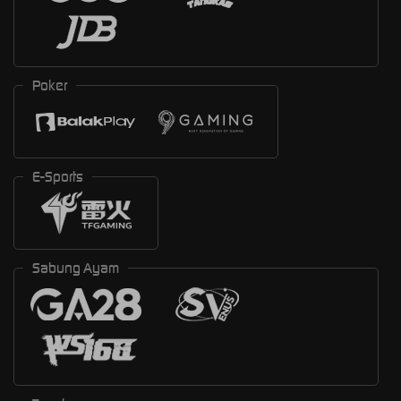
Poker
E-Sports
Sabung Ayam