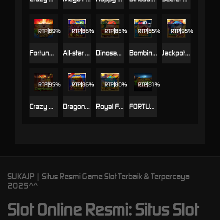
RTP
89%
RTP
86%
RTP
85%
RTP
85%
RTP
95%
Fortune King Jackpot
All-star Fishing
Dinosaur Tycoon
Bombing Fishing
Jackpot Fishing
RTP
95%
RTP
86%
RTP
80%
RTP
81%
Crazy Hunter 2
Dragon Treasure
Royal Fishing
FORTUNE ZOMBIE
SUKAJP | Situs Resmi Game Slot Terbaik & Terpercaya
2025^^
Slot Online Resmi: Situs Slot