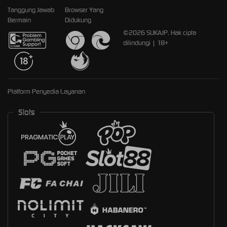
Tanggung Jawab
Browser Yang
Bermain
Didukung
©2026 SUKAJP. Hak cipta
dilindungi | 18+
Platform Penyedia Layanan
Slots