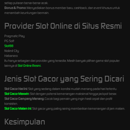
setiap putaran benar-benar acak.
Bonus & Promo:
Menyediakan bonus member baru, cashback, dan event khusus untuk
menambah keuntungan bermain.
Provider Slot Online di Situs Resmi
Pragmatic Play
PG Soft
Slot88
Nolimit City
Habanero
Itu hanya sebagian dari provider yang tersedia. Masih banyak pilihan game slot populer
lainnya di
Slot Online Resmi
.
Jenis Slot Gacor yang Sering Dicari
Slot Gacor Hari Ini:
Slot yang sedang dalam kondisi mudah menang pada hari tertentu.
Slot Gacor Maxwin
:
Slot dengan potensi kemenangan maksimal hingga jackpot besar.
Slot Gacor Gampang Menang:
Cocok bagi pemain yang ingin hasil cepat dan profit
konsisten.
Slot Gacor Malam Ini
:
Slot gacor yang paling sering memberikan kemenangan di jam malam.
Kesimpulan