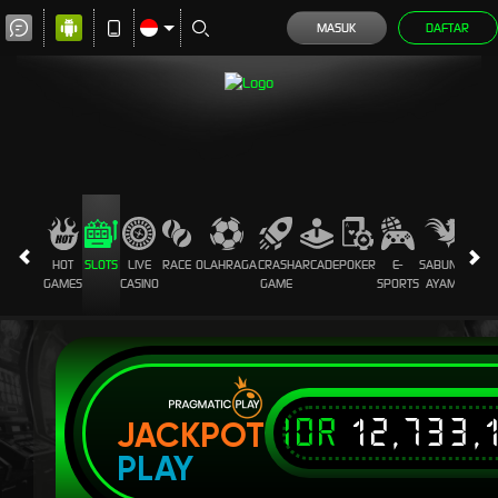
MASUK
DAFTAR
HOT
SLOTS
LIVE
RACE
OLAHRAGA
CRASH
ARCADE
POKER
E-
SABUNG
TOGE
GAMES
CASINO
GAME
SPORTS
AYAM
IDR
12,733,
JACKPOT
PLAY