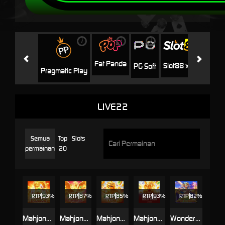
i
i
i
i
i
Facha
Fat Panda
Slot88 x PP
PG Soft
Pragmatic Play
LIVE22
Semua
Top
Slots
permainan
20
RTP
93%
RTP
87%
RTP
85%
RTP
93%
RTP
82%
Mahjong Gold: Dragon
Mahjong Gold: Phoenix
Mahjong Gold: Lion
Mahjong Gold: Tiger
Wonders of Giza Pyramid