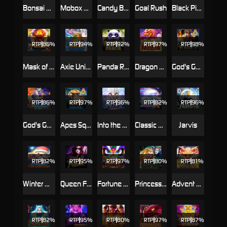
Bonsai of the Riches
Mobox Olympia
Candy Bomb
Goal Rush
Black Pink (B.P.) in Metaverse
RTP
86%
RTP
94%
RTP
92%
RTP
97%
RTP
98%
Mask of Truth Jumboways
Axie Universe
Panda Realm
Dragon FAFAFA
God's Gambit : Hades
RTP
86%
RTP
97%
RTP
96%
RTP
82%
RTP
96%
God's Gambit Zeus
Apes Squad
Into the Fay: Snowie
Classic Diamond X5
Jarvis
RTP
82%
RTP
95%
RTP
97%
RTP
80%
RTP
81%
Winter Winnings
Queen Femida
Fortune Dance
Princess and the Evil Witch
Advent of the Dragon
RTP
82%
RTP
95%
RTP
80%
RTP
97%
RTP
87%