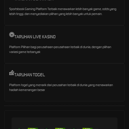
Sportsbook Gaming Platform Terbaik menawarkan lebih banyak game, odds yang
lebih tinggi, dan menyediakan pilihan yang lebih banyak untuk pemain.
TARUHAN LIVE KASINO
Platform Pilihan bagi perusahaan-perusahaan terbaik di dunia, dengan pilihan
variasi game terbanyak
TARUHAN TOGEL
Platform togel yang menarik dari perusahan terbaik di dunia yang menawarkan
hadiah kemenangan besar