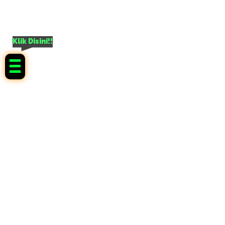
Klik Disini!!