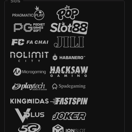
Slots