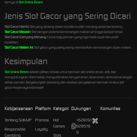
lainnya di
Slot Online Resmi
.
Jenis Slot Gacor yang Sering Dicari
Slot Gacor Hari Ini:
Slot yang sedang dalam kondisi mudah menang pada hari tertentu.
Slot Gacor Maxwin
:
Slot dengan potensi kemenangan maksimal hingga jackpot besar.
Slot Gacor Gampang Menang:
Cocok bagi pemain yang ingin hasil cepat dan profit
konsisten.
Slot Gacor Malam Ini
:
Slot gacor yang paling sering memberikan kemenangan di jam malam.
Kesimpulan
Slot Online Resmi
adalah pilihan terbaik untuk bermain slot online aman, adil, dan
menguntungkan. Kami selalu mengutamakan kenyamanan, keamanan, serta kemenangan
setiap pemain. Bergabunglah sekarang dan rasakan pengalaman bermain di situs slot
gacor terpercaya Indonesia!
Kebijaksanaan
Platform
Kategori
Dukungan
Komunitas
Tentang SUKAJP
Promosi
Hot
+628191
Games
928519
Responsible
Loyalty
9
Gambling
Slots