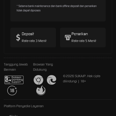
* Selama bank maintenance dan bank offline deposit dan penarikan
tidak dapat diproses
Deposit
Penarikan
Rata-rata 3 Menit
Rata-rata 5 Menit
Tanggung Jawab
Browser Yang
Bermain
Didukung
©2026 SUKAJP. Hak cipta
dilindungi | 18+
Platform Penyedia Layanan