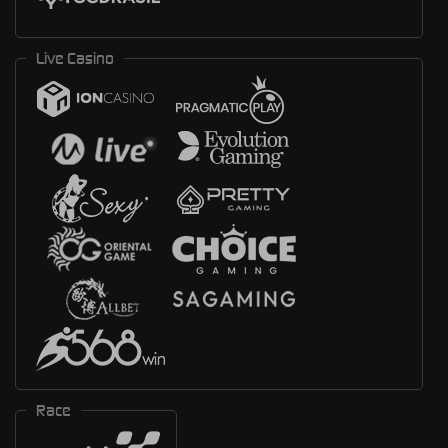
Live Casino
Race