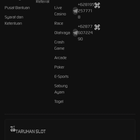
Referral
+628195
Pusat Bantuan
Live
257771
Casino
Syarat dan
8
Ketentuan
Race
+62877
Olahraga
607224
90
Crash
Game
Arcade
Poker
E-Sports
Sabung
Ayam
Togel
TARUHAN SLOT