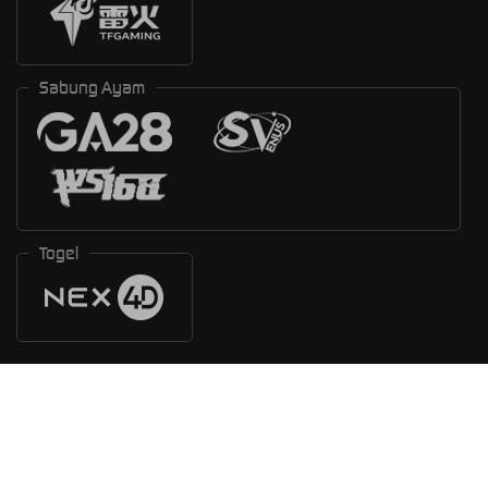
Sabung Ayam
Togel