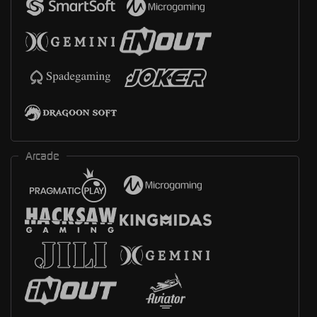
Arcade