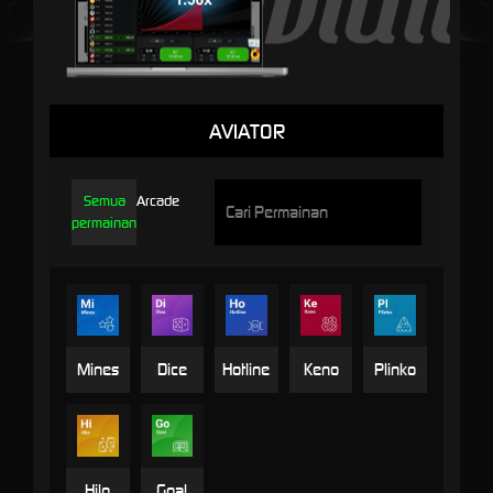
AVIATOR
Semua
Arcade
permainan
Mines
Dice
Hotline
Keno
Plinko
Hilo
Goal