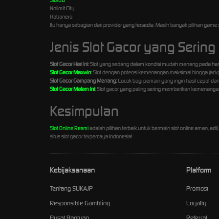
Nolimit City
Habanero
Itu hanya sebagian dari provider yang tersedia. Masih banyak pilihan game s
Jenis Slot Gacor yang Sering 
Slot Gacor Hari Ini:
Slot yang sedang dalam kondisi mudah menang pada hari 
Slot Gacor Maxwin
:
Slot dengan potensi kemenangan maksimal hingga jackp
Slot Gacor Gampang Menang:
Cocok bagi pemain yang ingin hasil cepat dan 
Slot Gacor Malam Ini
:
Slot gacor yang paling sering memberikan kemenanga
Kesimpulan
Slot Online Resmi
adalah pilihan terbaik untuk bermain slot online aman,
situs slot gacor terpercaya Indonesia!
Kebijaksanaan
Platform
Tentang SUKAJP
Promosi
Responsible Gambling
Loyalty
Pusat Bantuan
Referral