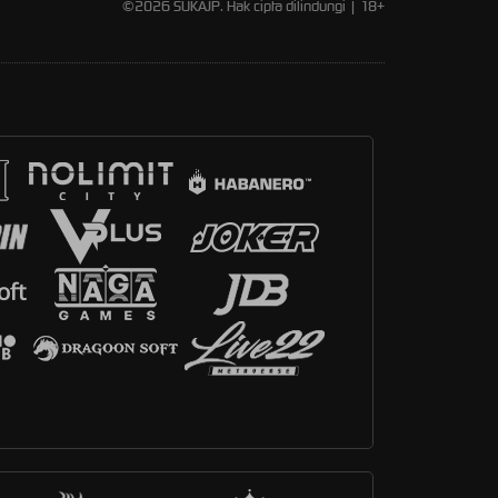
©2026 SUKAJP. Hak cipta dilindungi | 18+