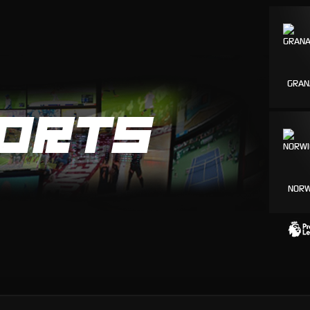
GRAN
NORW