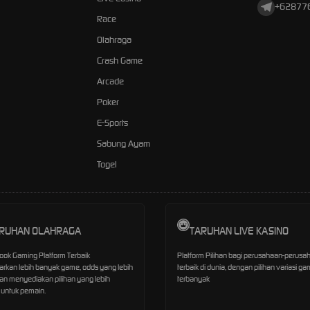
+62877
Race
Olahraga
Crash Game
Arcade
Poker
E-Sports
Sabung Ayam
Togel
RUHAN OLAHRAGA
TARUHAN LIVE KASINO
ook Gaming Platform Terbaik
Platform Pilihan bagi perusahaan-perusa
kan lebih banyak game, odds yang lebih
terbaik di dunia, dengan pilihan variasi g
 dan menyediakan pilihan yang lebih
terbanyak
untuk pemain.