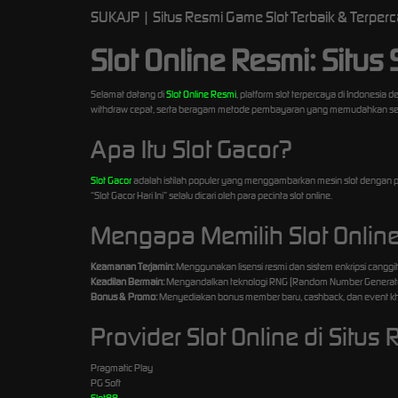
SUKAJP | Situs Resmi Game Slot Terbaik & Terpe
Slot Online Resmi: Situ
Selamat datang di
Slot Online Resmi
, platform slot terpercaya di Indones
withdraw cepat, serta beragam metode pembayaran yang memudahkan se
Apa Itu Slot Gacor?
Slot Gacor
adalah istilah populer yang menggambarkan mesin slot dengan 
“Slot Gacor Hari Ini” selalu dicari oleh para pecinta slot online.
Mengapa Memilih Slot Onlin
Keamanan Terjamin:
Menggunakan lisensi resmi dan sistem enkripsi canggih
Keadilan Bermain:
Mengandalkan teknologi RNG (Random Number Generator)
Bonus & Promo:
Menyediakan bonus member baru, cashback, dan event k
Provider Slot Online di Situs
Pragmatic Play
PG Soft
Slot88