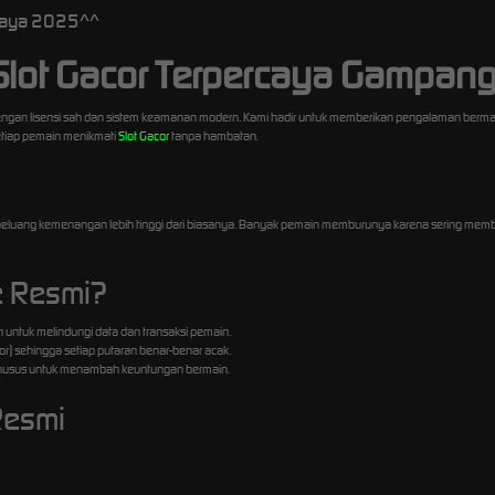
rcaya 2025^^
s Slot Gacor Terpercaya Gampa
ia dengan lisensi sah dan sistem keamanan modern. Kami hadir untuk memberikan pengalaman berm
tiap pemain menikmati
Slot Gacor
tanpa hambatan.
peluang kemenangan lebih tinggi dari biasanya. Banyak pemain memburunya karena sering mem
e Resmi?
 untuk melindungi data dan transaksi pemain.
 sehingga setiap putaran benar-benar acak.
husus untuk menambah keuntungan bermain.
 Resmi