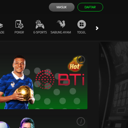
MASUK
DAFTAR
ADE
POKER
E-SPORTS
SABUNG AYAM
TOGEL
PROMOSI
i
i