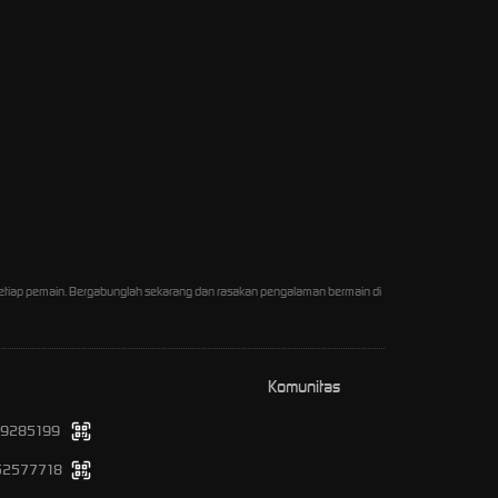
setiap pemain. Bergabunglah sekarang dan rasakan pengalaman bermain di
Komunitas
19285199
52577718