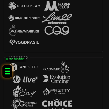
Live Casino
Klik Disini!!