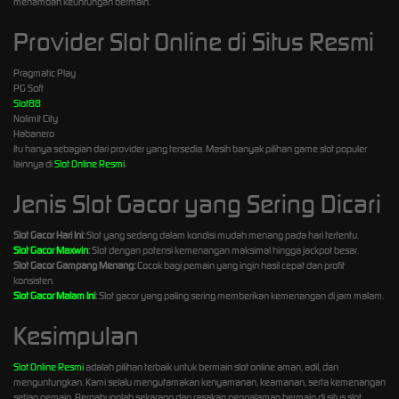
menambah keuntungan bermain.
Provider Slot Online di Situs Resmi
Pragmatic Play
PG Soft
Slot88
Nolimit City
Habanero
Itu hanya sebagian dari provider yang tersedia. Masih banyak pilihan game slot populer
lainnya di
Slot Online Resmi
.
Jenis Slot Gacor yang Sering Dicari
Slot Gacor Hari Ini:
Slot yang sedang dalam kondisi mudah menang pada hari tertentu.
Slot Gacor Maxwin
:
Slot dengan potensi kemenangan maksimal hingga jackpot besar.
Slot Gacor Gampang Menang:
Cocok bagi pemain yang ingin hasil cepat dan profit
konsisten.
Slot Gacor Malam Ini
:
Slot gacor yang paling sering memberikan kemenangan di jam malam.
Kesimpulan
Slot Online Resmi
adalah pilihan terbaik untuk bermain slot online aman, adil, dan
menguntungkan. Kami selalu mengutamakan kenyamanan, keamanan, serta kemenangan
setiap pemain. Bergabunglah sekarang dan rasakan pengalaman bermain di situs slot