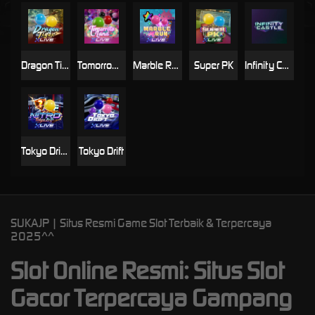
Dragon Tiger
Tomorrow land
Marble Run
Super PK
Infinity Castle
Tokyo Drift Nitro
Tokyo Drift
SUKAJP | Situs Resmi Game Slot Terbaik & Terpercaya
2025^^
Slot Online Resmi: Situs Slot
Gacor Terpercaya Gampang