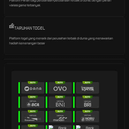
Platform Pilihan bagi perusahaan-perusahaan terbaik di dunia, dengan pilihan
variasi game terbanyak
TARUHAN TOGEL
Platform togel yang menarik dari perusahan terbaik di dunia yang menawarkan
hadiah kemenangan besar