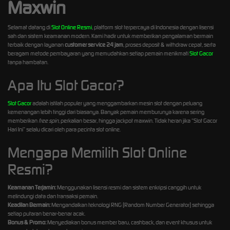
Maxwin
Selamat datang di
Slot Online Resmi
, platform slot terpercaya di Indonesia dengan lisensi
sah dan sistem keamanan modern. Kami hadir untuk memberikan pengalaman bermain
terbaik dengan layanan
customer service 24 jam
, proses deposit & withdraw cepat, serta
beragam metode pembayaran yang memudahkan setiap pemain menikmati
Slot Gacor
tanpa hambatan.
Apa Itu Slot Gacor?
Slot Gacor
adalah istilah populer yang menggambarkan mesin slot dengan peluang
kemenangan lebih tinggi dari biasanya. Banyak pemain memburunya karena sering
memberikan
free spin
, perkalian besar, hingga jackpot maxwin. Tidak heran jika “Slot Gacor
Hari Ini” selalu dicari oleh para pecinta slot online.
Mengapa Memilih Slot Online
Resmi?
Keamanan Terjamin:
Menggunakan lisensi resmi dan sistem enkripsi canggih untuk
melindungi data dan transaksi pemain.
Keadilan Bermain:
Mengandalkan teknologi RNG (Random Number Generator) sehingga
setiap putaran benar-benar acak.
Bonus & Promo:
Menyediakan bonus member baru, cashback, dan event khusus untuk