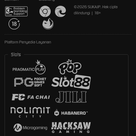
©2026 SUKAJP. Hak cipta
dilindungi | 18+
Platform Penyedia Layanan
Slots