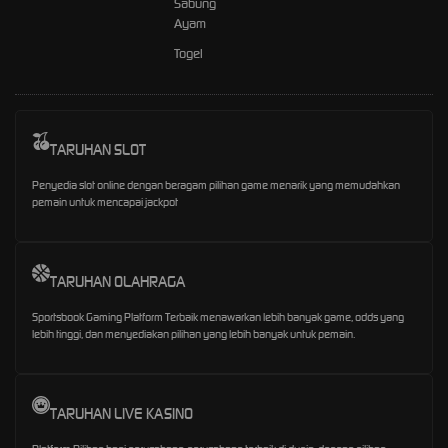
Sabung
Ayam
Togel
TARUHAN SLOT
Penyedia slot online dengan beragam pilihan game menarik yang memudahkan
pemain untuk mencapai jackpot
TARUHAN OLAHRAGA
Sportsbook Gaming Platform Terbaik menawarkan lebih banyak game, odds yang
lebih tinggi, dan menyediakan pilihan yang lebih banyak untuk pemain.
TARUHAN LIVE KASINO